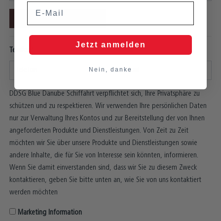
Email
Weitere Reisende Hinzufügen
Jetzt anmelden
Telefon
Email
Nein, danke
DDSG Blue Danube Schiffahrt verpflichtet sich, Ihre Privatsphäre zu
schützen und zu respektieren. Wir verwenden Ihre persönlichen Daten
nur zur Verwaltung Ihres Kontos und zur Bereitstellung der von Ihnen
angeforderten Produkte und Dienstleistungen. Von Zeit zu Zeit
möchten wir Sie über unsere Produkte und Dienstleistungen sowie
andere Inhalte, die für Sie von Interesse sein könnten, informieren.
Wenn Sie damit einverstanden sind, dass wir Sie zu diesem Zweck
kontaktieren, geben Sie bitte unten an, wie Sie von uns kontaktiert
werden möchten
Marketing Information