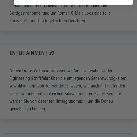
Im Rahmen unserer Linienschifffahrten, bietet Ihnen die
Bordgastronomie rund um Roman & Maia Loos eine tolle
Speisekarte mit frisch gekochten Gerichten.
ENTERTAINMENT
Neben Gratis W-Lan informieren wir Sie auch während der
Sightseeing Schifffahrt über die umliegenden Sehenswürdigkeiten,
sowohl in Form von Tonbanddurchsagen, wie auch mit laufenden
Präsentationen auf zahlreichen Bildschirmen am Schiff. Begleitet
werden Sie von dezenter Hintergrundmusik, um die Donau
genießen zu können.