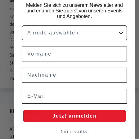
der MS Blue Danube!
Melden Sie sich zu unserem Newsletter and
Sie befahren in einer
und erfahren Sie zuerst von unseren Events
und Angeboten.
Schleifenfahrt beginnend bei
der Schiffstation Wien / City
Anrede
am Schwedenplatz den
Donaukanal. Auf dieser Tour
sehen Sie bedeutende
Vorname
Bauwerke: Uniqua Tower,
Sternwarte Urania, Badeschiff,
Nachname
Ringturm, Roßauer Kaserne,
Zaha-Hadid-Haus, uvm.
Email
KULINARIK
Jetzt anmelden
Alle Schiffe der DDSG Blue Danube verstehen sich als
Nein, danke
schwimmende Restaurant, mit ausgezeichneter regionaler Küche.