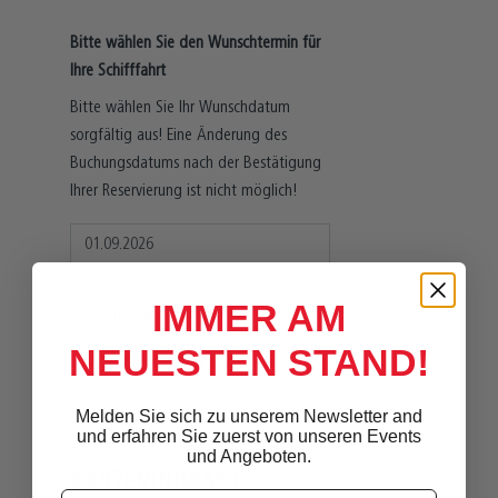
Bitte wählen Sie den Wunschtermin für
Ihre Schifffahrt
Bitte wählen Sie Ihr Wunschdatum
sorgfältig aus! Eine Änderung des
Buchungsdatums nach der Bestätigung
Ihrer Reservierung ist nicht möglich!
IMMER AM
NEUESTEN STAND!
Verfügbare Plätze: 8
Melden Sie sich zu unserem Newsletter and
und erfahren Sie zuerst von unseren Events
und Angeboten.
KARTENINHABER
Anrede