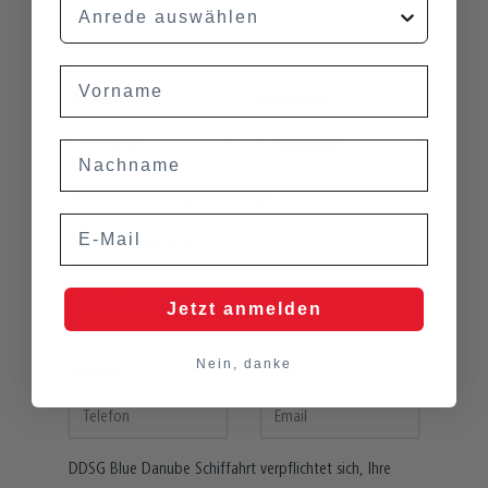
Anrede
Vorname
Vorname
Nachname
Nachname
Kartennummer Hauptreisende(r)
Email
Weitere Reisende Hinzufügen
Jetzt anmelden
Nein, danke
Telefon
Email
DDSG Blue Danube Schiffahrt verpflichtet sich, Ihre