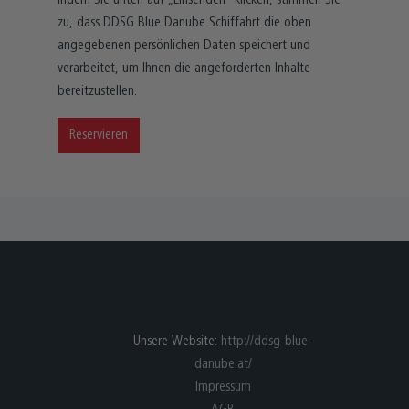
Indem Sie unten auf „Einsenden“ klicken, stimmen Sie
zu, dass DDSG Blue Danube Schiffahrt die oben
angegebenen persönlichen Daten speichert und
verarbeitet, um Ihnen die angeforderten Inhalte
bereitzustellen.
Reservieren
Unsere Website:
http://ddsg-blue-
danube.at/
Impressum