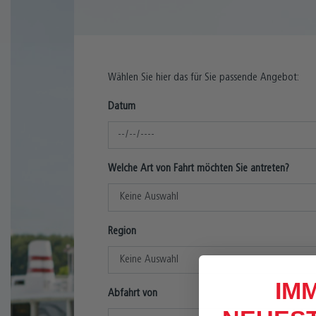
Wählen Sie hier das für Sie passende Angebot:
Datum
Welche Art von Fahrt möchten Sie antreten?
Region
IM
Abfahrt von