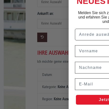
NEUEST
Melden Sie sich 
Ankunft an:
und erfahren Sie 
und
Anrede
Vorname
IHRE AUSWAHL
Ich möchte gerne eine Fahrt antreten...
Nachname
Datum:
Email
Kategorie:
Keine Auswahl
Region:
Keine Auswahl
Jetz