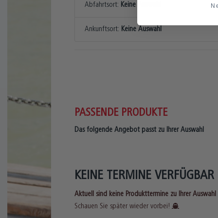
Abfahrtsort:
Keine Auswahl
N
Ankunftsort:
Keine Auswahl
PASSENDE PRODUKTE
Das folgende Angebot passt zu Ihrer Auswahl
KEINE TERMINE VERFÜGBAR
Aktuell sind keine Produkttermine zu Ihrer Auswahl
Schauen Sie später wieder vorbei!