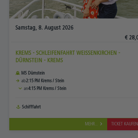
Samstag, 8. August 2026
€ 28,
KREMS - SCHLEIFENFAHRT WEISSENKIRCHEN - D
ÜRNSTEIN - KREMS
MS Dürnstein
ab
2:15 PM
Krems
/
Stein
an
4:15 PM
Krems
/
Stein
Schifffahrt
MEHR...
TICKET KAUFE