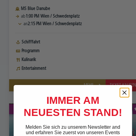
MS Blue Danube
ab
1:00 PM
Wien
/
Schwedenplatz
an
2:15 PM
Wien
/
Schwedenplatz
Schifffahrt
Programm
Kulinarik
Entertainment
MEHR...
TICKET KAUFE
IMMER AM
Linienfahrt
Wien
NEUESTEN STAND!
Melden Sie sich zu unserem Newsletter and
und erfahren Sie zuerst von unseren Events