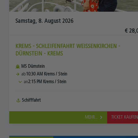
Samstag, 8. August 2026
€ 28,
KREMS - SCHLEIFENFAHRT WEISSENKIRCHEN - D
ÜRNSTEIN - KREMS
MS Dürnstein
ab
10:30 AM
Krems
/
Stein
an
2:15 PM
Krems
/
Stein
Schifffahrt
MEHR...
TICKET KAUFE