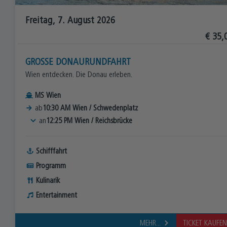
Freitag, 7. August 2026
€ 35,
GROSSE DONAURUNDFAHRT
Wien entdecken. Die Donau erleben.
MS Wien
ab
10:30 AM
Wien
/
Schwedenplatz
an
12:25 PM
Wien
/
Reichsbrücke
Schifffahrt
Programm
Kulinarik
Entertainment
MEHR...
TICKET KAUFE