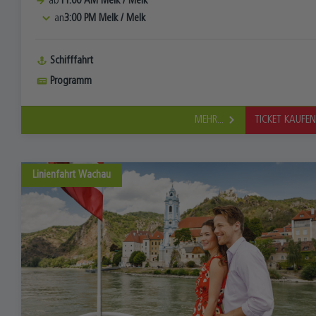
ab
11:00 AM
Melk
/
Melk
an
3:00 PM
Melk
/
Melk
Schifffahrt
Programm
MEHR...
TICKET KAUFE
Linienfahrt
Wachau