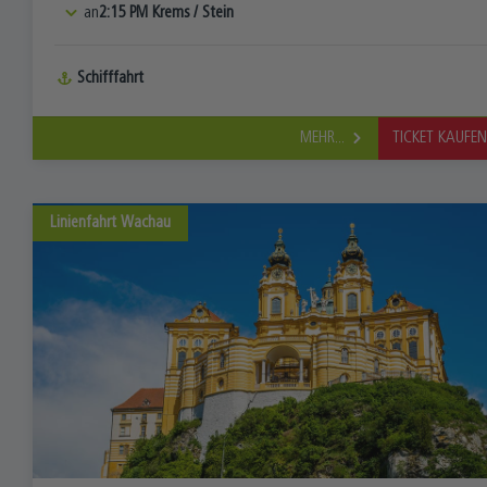
an
2:15 PM
Krems
/
Stein
Schifffahrt
MEHR...
TICKET KAUFE
Linienfahrt
Wachau