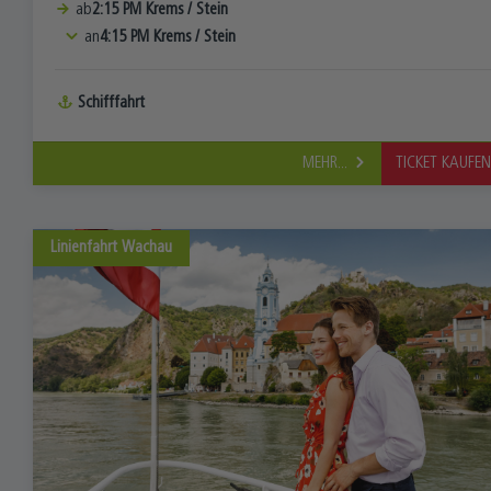
ab
2:15 PM
Krems
/
Stein
an
4:15 PM
Krems
/
Stein
Schifffahrt
MEHR...
TICKET KAUFE
Linienfahrt
Wachau