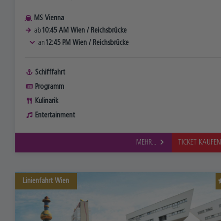
MS Vienna
ab
10:45 AM
Wien
/
Reichsbrücke
an
12:45 PM
Wien
/
Reichsbrücke
Schifffahrt
Programm
Kulinarik
Entertainment
MEHR...
TICKET KAUFE
Linienfahrt
Wien